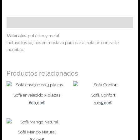
Más información
Materiales:
poliéster y metal
Incluye los cojines en mostaza para dar al sofá un contraste
increíble.
Productos relacionados
Sofá envejecido 3 plazas
Sofá Confort
600,00
€
1.015,00
€
Sofá Mango Natural
695,00
€