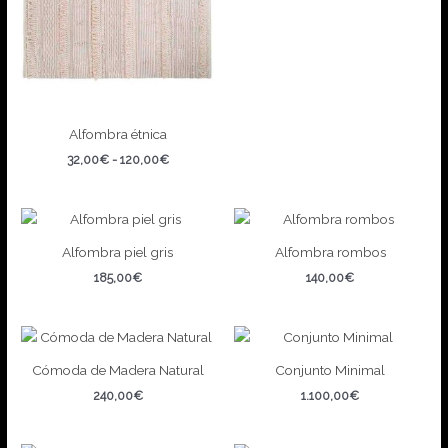
de
precios:
desde
68,00€
hasta
140,00€
Alfombra étnica
Rango
32,00
€
-
120,00
€
de
precios:
desde
32,00€
hasta
Alfombra piel gris
Alfombra rombos
120,00€
185,00
€
140,00
€
Cómoda de Madera Natural
Conjunto Minimal
240,00
€
1.100,00
€