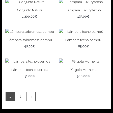
Conjunto Nature
Lampara Luxury techo
1.300,00
€
175,00
€
Lámpara sobremesa bambú
Lámpara techo bambú
48,00
€
85,00
€
Lámpara techo cuernos
Pérgola Moments
91,00
€
500,00
€
1
2
→