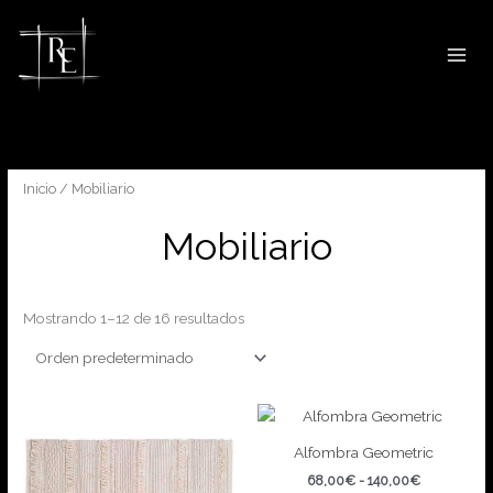
Ir
al
contenido
Inicio
/ Mobiliario
Mobiliario
Mostrando 1–12 de 16 resultados
Alfombra Geometric
Rango
68,00
€
-
140,00
€