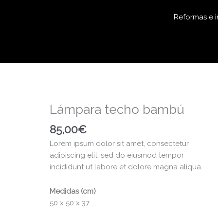
Reformas e i
Lámpara techo bambú
85,00
€
Lorem ipsum dolor sit amet, consectetur
adipiscing elit, sed do eiusmod tempor
incididunt ut labore et dolore magna aliqua.
Medidas (cm)
50 x 50 x 37