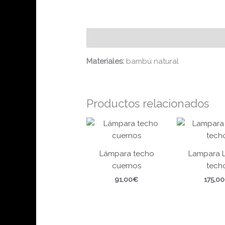
Más información
Materiales:
bambú natural
Productos relacionados
Lámpara techo
Lampara 
cuernos
tech
91,00
€
175,00