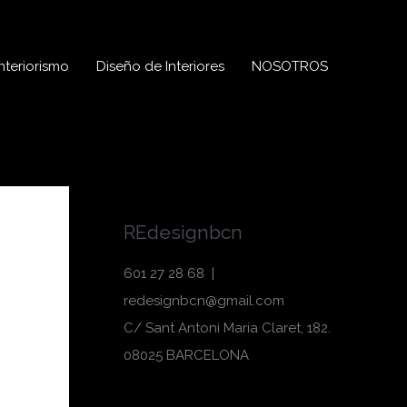
nteriorismo
Diseño de Interiores
NOSOTROS
REdesignbcn
601 27 28 68 |
redesignbcn@gmail.com
C/ Sant Antoni Maria Claret, 182.
08025 BARCELONA